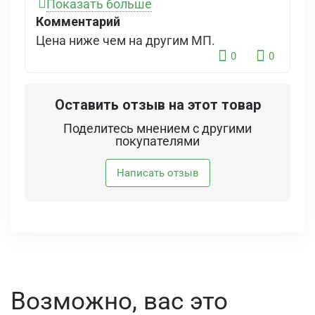
Показать больше
ощущения сдавливания и дискомфорта,
Комментарий
видно что материал прочный, думаю
Цена ниже чем на другим МП.
прослужит долго)
0
0
Оставить отзыв на этот товар
Поделитесь мнением с другими
покупателями
Написать отзыв
Возможно, вас это