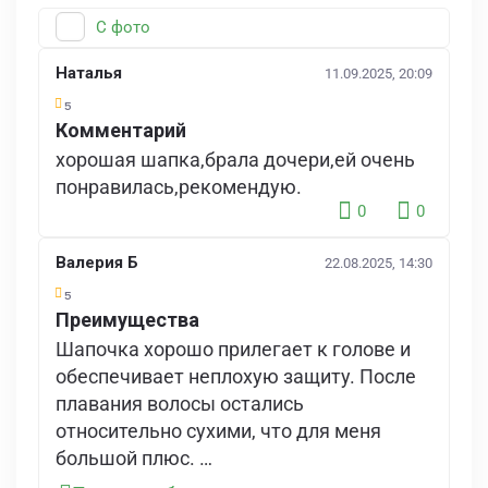
С фото
Наталья
11.09.2025, 20:09
5
Комментарий
хорошая шапка,брала дочери,ей очень
понравилась,рекомендую.
0
0
Валерия Б
22.08.2025, 14:30
5
Преимущества
Шапочка хорошо прилегает к голове и
обеспечивает неплохую защиту. После
плавания волосы остались
относительно сухими, что для меня
большой плюс.
Силикон мягкий и эластичный, не было