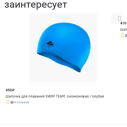
заинтересует
410
Шап
450
₽
Шапочка для плавания SWIM TEAM, силиконовая, голубая
6 отзывов