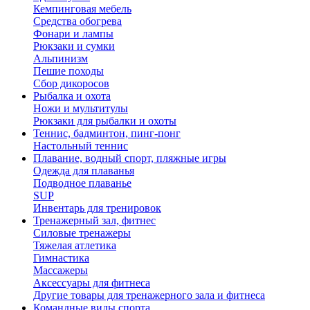
Кемпинговая мебель
Средства обогрева
Фонари и лампы
Рюкзаки и сумки
Альпинизм
Пешие походы
Сбор дикоросов
Рыбалка и охота
Ножи и мультитулы
Рюкзаки для рыбалки и охоты
Теннис, бадминтон, пинг-понг
Настольный теннис
Плавание, водный спорт, пляжные игры
Одежда для плаванья
Подводное плаванье
SUP
Инвентарь для тренировок
Тренажерный зал, фитнес
Силовые тренажеры
Тяжелая атлетика
Гимнастика
Массажеры
Аксессуары для фитнеса
Другие товары для тренажерного зала и фитнеса
Командные виды спорта