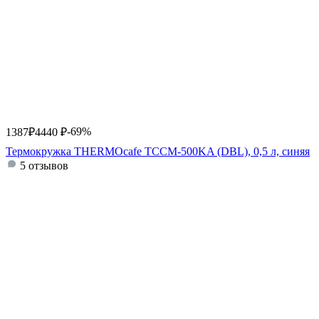
-69%
1387
₽
4440
₽
Термокружка THERMOcafe TCCM-500KA (DBL), 0,5 л, синяя
5 отзывов