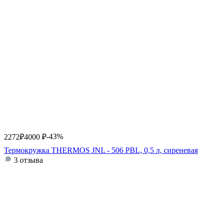
-43%
2272
₽
4000
₽
Термокружка THERMOS JNL - 506 PBL, 0,5 л, сиреневая
3 отзыва