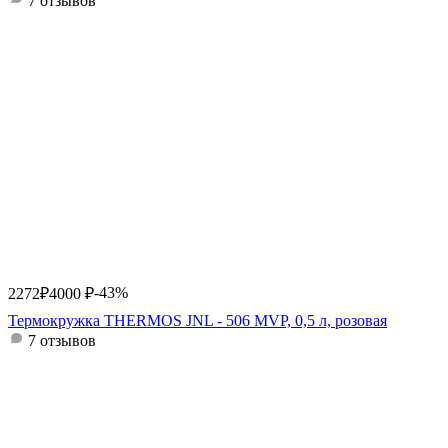
7 отзывов
-43%
2272
₽
4000
₽
Термокружка THERMOS JNL - 506 MVP, 0,5 л, розовая
7 отзывов