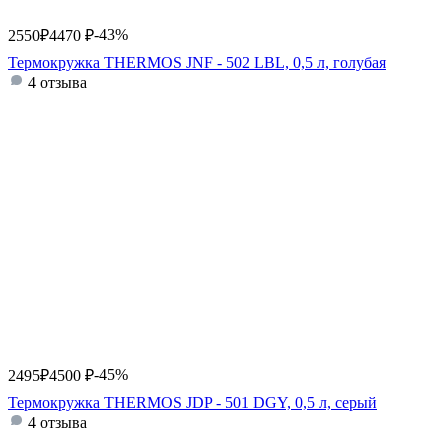
-43%
2550
₽
4470
₽
Термокружка THERMOS JNF - 502 LBL, 0,5 л, голубая
4 отзыва
-45%
2495
₽
4500
₽
Термокружка THERMOS JDP - 501 DGY, 0,5 л, серый
4 отзыва