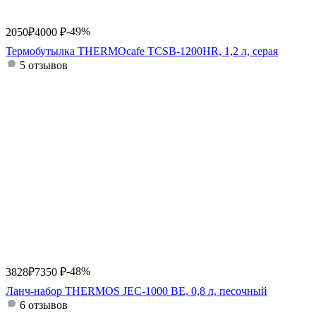
-49%
2050
₽
4000
₽
Термобутылка THERMOcafe TCSB-1200HR, 1,2 л, серая
5 отзывов
-48%
3828
₽
7350
₽
Ланч-набор THERMOS JEC-1000 BE, 0,8 л, песочный
6 отзывов