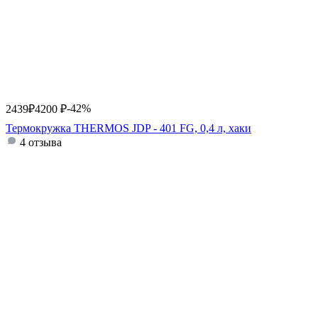
-42%
2439
₽
4200
₽
Термокружка THERMOS JDP - 401 FG, 0,4 л, хаки
4 отзыва