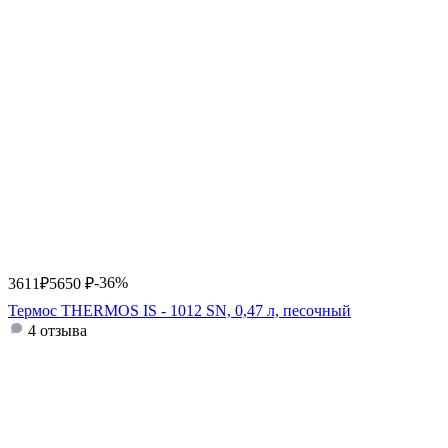
-36%
3611
₽
5650
₽
Термос THERMOS IS - 1012 SN, 0,47 л, песочный
4 отзыва