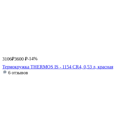
-14%
3106
₽
3600
₽
Термокружка THERMOS IS - 1154 CR4, 0,53 л, красная
6 отзывов