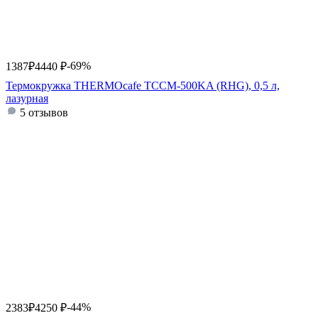
-69%
1387
₽
4440
₽
Термокружка THERMOcafe TCCM-500KA (RHG), 0,5 л,
лазурная
5 отзывов
-44%
2383
₽
4250
₽