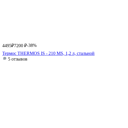
-38%
4495
₽
7200
₽
Термос THERMOS IS - 210 MS, 1,2 л, стальной
5 отзывов