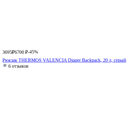
-45%
3695
₽
6700
₽
Рюкзак THERMOS VALENCIA Diaper Backpack, 20 л, серый
6 отзывов