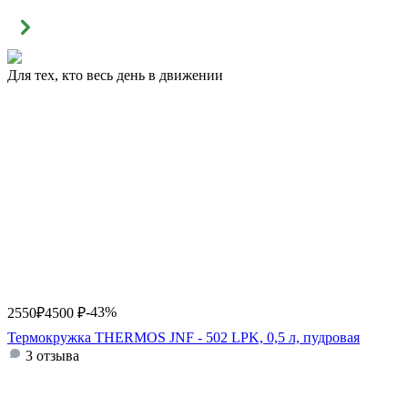
Для тех, кто весь день в движении
-43%
2550
₽
4500
₽
Термокружка THERMOS JNF - 502 LPK, 0,5 л, пудровая
3 отзыва