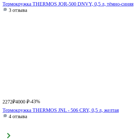
Термокружка THERMOS JOR-500 DNVY, 0,5 л, тёмно-синяя
3 отзыва
-43%
2272
₽
4000
₽
Термокружка THERMOS JNL - 506 CRY, 0,5 л, желтая
4 отзыва