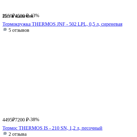
-43%
2550
₽
4500
₽
Нет в наличии
Термокружка THERMOS JNF - 502 LPL, 0,5 л, сиреневая
5 отзывов
-38%
4495
₽
7200
₽
Термос THERMOS IS - 210 SN, 1,2 л, песочный
2 отзыва