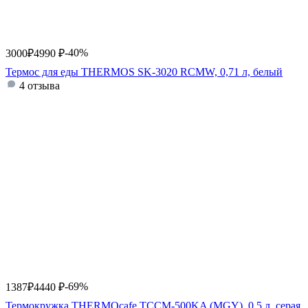
-40%
3000
₽
4990
₽
Термос для еды THERMOS SK-3020 RCMW, 0,71 л, белый
4 отзыва
-69%
1387
₽
4440
₽
Термокружка THERMOcafe TCCM-500KA (MGY), 0,5 л, серая