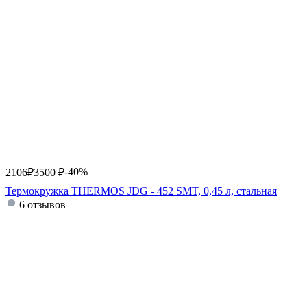
-40%
2106
₽
3500
₽
Термокружка THERMOS JDG - 452 SMT, 0,45 л, стальная
6 отзывов