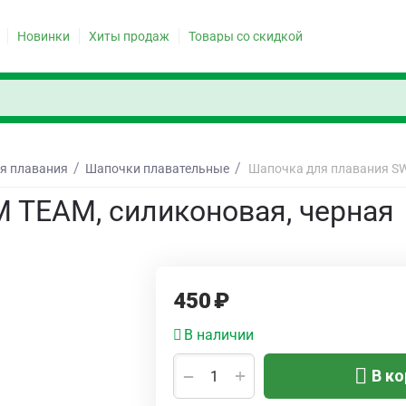
Новинки
Хиты продаж
Товары со скидкой
/
/
я плавания
Шапочки плавательные
Шапочка для плавания SW
 TEAM, силиконовая, черная
450
₽
В наличии
+
−
В ко