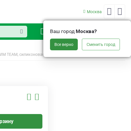
Москва
0
Ваш город
Москва?
Аккаунт
Корзина
Все верно
Сменить город
IM TEAM, силиконовая, черная
рзину