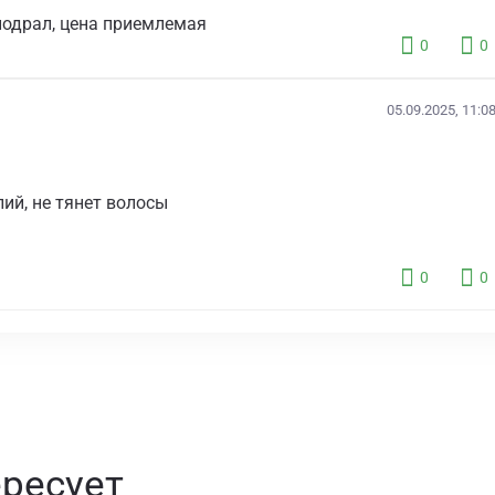
подрал, цена приемлемая
0
0
05.09.2025, 11:0
ий, не тянет волосы
0
0
ересует