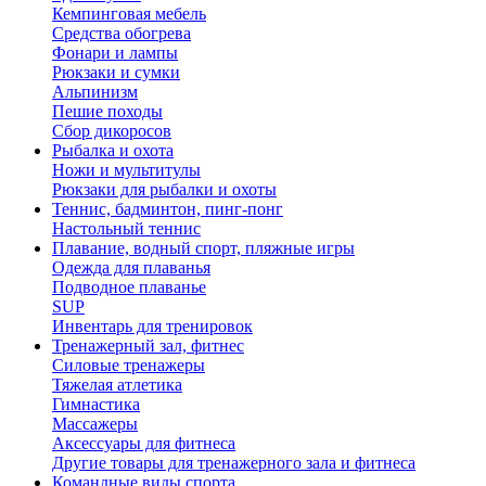
Кемпинговая мебель
Средства обогрева
Фонари и лампы
Рюкзаки и сумки
Альпинизм
Пешие походы
Сбор дикоросов
Рыбалка и охота
Ножи и мультитулы
Рюкзаки для рыбалки и охоты
Теннис, бадминтон, пинг-понг
Настольный теннис
Плавание, водный спорт, пляжные игры
Одежда для плаванья
Подводное плаванье
SUP
Инвентарь для тренировок
Тренажерный зал, фитнес
Силовые тренажеры
Тяжелая атлетика
Гимнастика
Массажеры
Аксессуары для фитнеса
Другие товары для тренажерного зала и фитнеса
Командные виды спорта