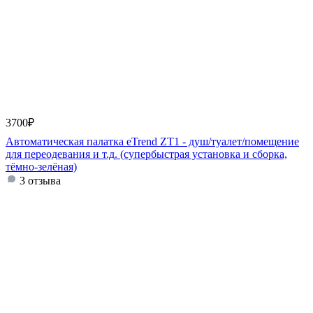
3700
₽
Автоматическая палатка eTrend ZT1 - душ/туалет/помещение
для переодевания и т.д. (супербыстрая установка и сборка,
тёмно-зелёная)
3 отзыва