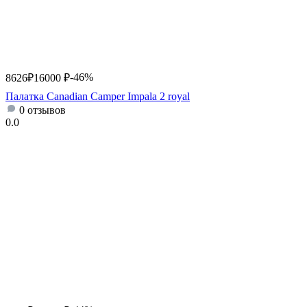
-46%
8626
₽
16000
₽
Палатка Canadian Camper Impala 2 royal
0 отзывов
0.0