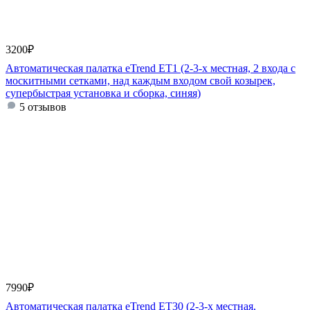
3200
₽
Автоматическая палатка eTrend ET1 (2-3-х местная, 2 входа с
москитными сетками, над каждым входом свой козырек,
супербыстрая установка и сборка, синяя)
5 отзывов
7990
₽
Автоматическая палатка eTrend ET30 (2-3-х местная,