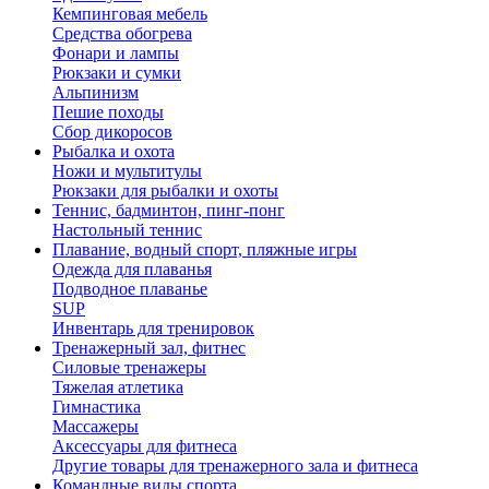
Кемпинговая мебель
Средства обогрева
Фонари и лампы
Рюкзаки и сумки
Альпинизм
Пешие походы
Сбор дикоросов
Рыбалка и охота
Ножи и мультитулы
Рюкзаки для рыбалки и охоты
Теннис, бадминтон, пинг-понг
Настольный теннис
Плавание, водный спорт, пляжные игры
Одежда для плаванья
Подводное плаванье
SUP
Инвентарь для тренировок
Тренажерный зал, фитнес
Силовые тренажеры
Тяжелая атлетика
Гимнастика
Массажеры
Аксессуары для фитнеса
Другие товары для тренажерного зала и фитнеса
Командные виды спорта