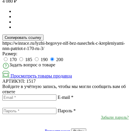
4 080
₽
Скопировать ссылку
https://winrace.ru/lyzhi-begovye-nlf-bez-nasechek-c-krepleniyami-
nnn-patriot-r-170-ru-3/
Размер:
170
185
190
200
Задать вопрос о товаре
Просмотреть товары продавца
АРТИКУЛ:
1517
Войдите в учётную запись, чтобы мы могли сообщить вам об
ответе
E-mail
*
Пароль
*
Забыли пароль?