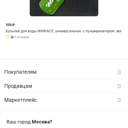
500
₽
Бутылка для воды WINRACE, универсальная, с пульверизатором, зелена
7 отзывов
Покупателям
Продавцам
Маркетплейс
© ООО «Винрэйс» 2023–
Ваш город
Москва?
Все права защищены.