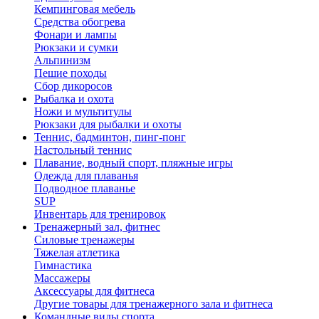
Кемпинговая мебель
Средства обогрева
Фонари и лампы
Рюкзаки и сумки
Альпинизм
Пешие походы
Сбор дикоросов
Рыбалка и охота
Ножи и мультитулы
Рюкзаки для рыбалки и охоты
Теннис, бадминтон, пинг-понг
Настольный теннис
Плавание, водный спорт, пляжные игры
Одежда для плаванья
Подводное плаванье
SUP
Инвентарь для тренировок
Тренажерный зал, фитнес
Силовые тренажеры
Тяжелая атлетика
Гимнастика
Массажеры
Аксессуары для фитнеса
Другие товары для тренажерного зала и фитнеса
Командные виды спорта