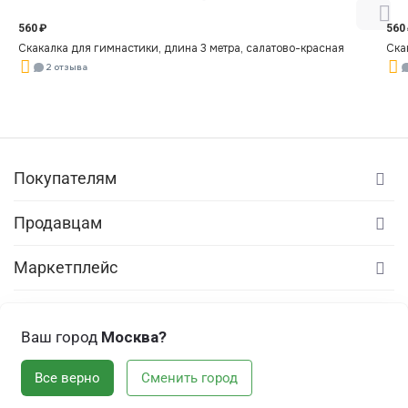
560
₽
560
Скакалка для гимнастики, длина 3 метра, салатово-красная
Ска
2 отзыва
Покупателям
Продавцам
Маркетплейс
© ООО «Винрэйс» 2023–
Ваш город
Москва?
Все права защищены.
Все верно
Сменить город