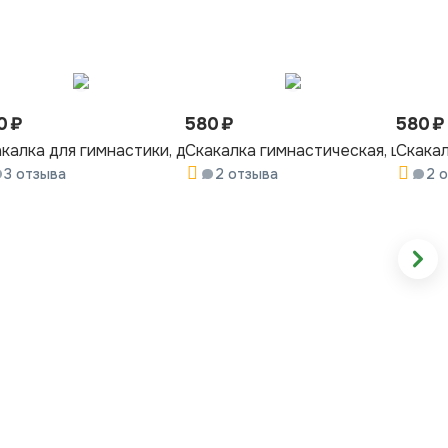
0
₽
580
₽
580
₽
ая
на 3 метра, красно-розовая
калка для гимнастики, длина 3 метра, красно-желтый
Скакалка гимнастическая, цветна
Скакал
3 отзыва
2 отзыва
2 