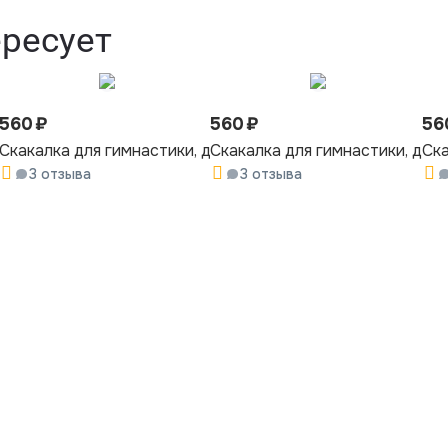
ересует
560
₽
560
₽
56
длина 3 метра, салатово-красная
Скакалка для гимнастики, длина 3 метра, розово-салатов
Скакалка для гимнастики, дли
Ска
3 отзыва
3 отзыва