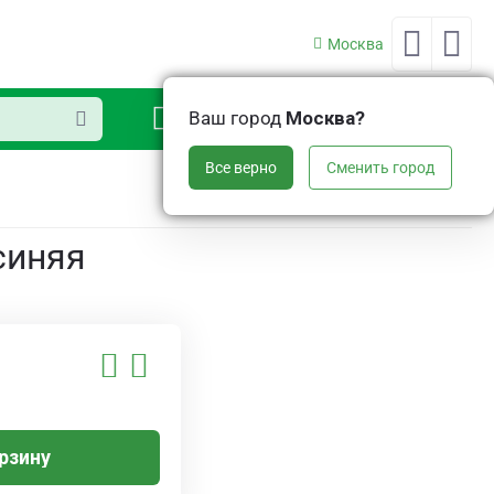
Москва
0
Ваш город
Москва?
Аккаунт
Корзина
Все верно
Сменить город
синяя
рзину