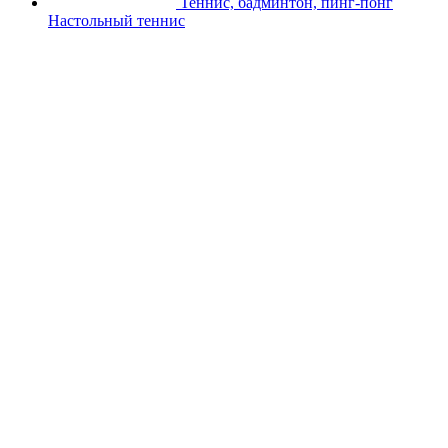
Теннис, бадминтон, пинг-понг
Настольный теннис