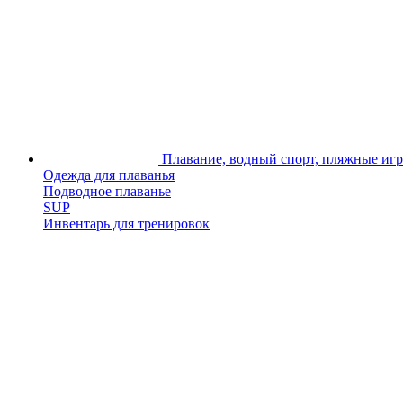
Плавание, водный спорт, пляжные иг
Одежда для плаванья
Подводное плаванье
SUP
Инвентарь для тренировок