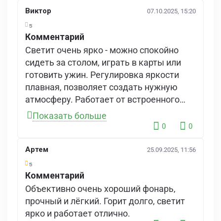
Виктор
07.10.2025, 15:20
5
Комментарий
Светит очень ярко - можно спокойно
сидеть за столом, играть в карты или
готовить ужин. Регулировка яркости
плавная, позволяет создать нужную
атмосферу. Работает от встроенного
аккумулятора, которого хватает на 2-3
Показать больше
вечера при среднем режиме.
0
0
Порадовала возможность подзарядки
от повербанка - это решает проблему в
Артем
25.09.2025, 11:56
длительном походе. Однозначно
5
рекомендую.
Комментарий
Объективно очень хороший фонарь,
прочный и лёгкий. Горит долго, светит
ярко и работает отлично.