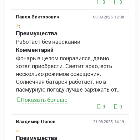
0
0
Павел Викторович
03.09.2025, 12:08
5
Преимущества
Работает без нареканий
Комментарий
Фонарь в целом понравился, давно
хотел приобрести. Светит ярко, есть
несколько режимов освещения.
Солнечная батарея работает, но в
пасмурную погоду лучше заряжать от
сети. Повербанк спасает, когда сядет
Показать больше
телефон. Корпус прочный, но немного
0
0
тяжеловат. Всем советую к
приобретению!
Владимир Попов
21.08.2025, 14:19
5
Преимущества