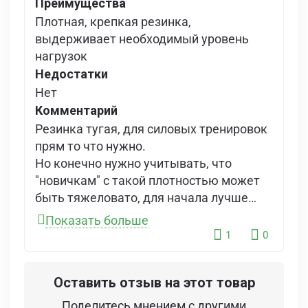
Преимущества
Плотная, крепкая резинка,
выдерживает необходимый уровень
нагрузок
Недостатки
Нет
Комментарий
Резинка тугая, для силовых тренировок
прям то что нужно.
Но конечно нужно учитывать, что
"новичкам" с такой плотностью может
быть тяжеловато, для начала лучше
взять двоечку или тречку. Я в этом деле
Показать больше
уже давно так что для "старичков" -
1
0
рекомендую!
Оставить отзыв на этот товар
Поделитесь мнением с другими