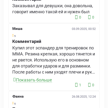
Заказывал для девушки, она довольна,
говорит именно такой ей и нужен был
0
0
Миша
03.09.2025, 00:52
5
Комментарий
Купил этот эспандер для тренировок по
ММА. Резина крепкая, хорошо тянется и
не рвется. Использую его в основном
для отработки ударов и для разминки.
После работы с ним уходят плечи и руки,
а на тренировке удары становятся
Показать больше
быстрее и резче. Очень удобно, что его
1
0
можно брать с собой — он почти не
занимает места.
Фаина
26.08.2025, 12:24
5