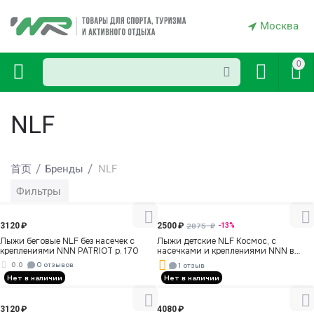
Москва
0
NLF
/
/
首页
Бренды
NLF
Фильтры
Нет в наличии
Нет в наличии
3120
₽
2500
₽
2875
₽
-13%
Лыжи беговые NLF без насечек c
Лыжи детские NLF Космос, с
креплениями NNN PATRIOT р. 170
насечками и креплениями NNN в
чехле р. 120
0.0
0 отзывов
1 отзыв
Нет в наличии
Нет в наличии
3120
₽
4080
₽