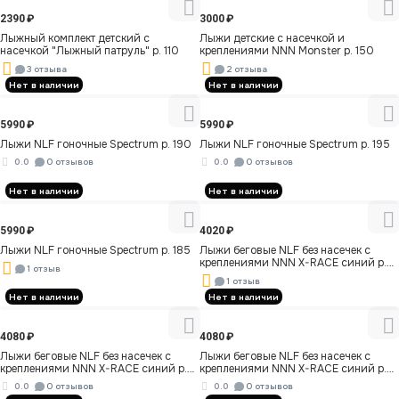
2390
₽
3000
₽
Лыжный комплект детский с
Лыжи детские с насечкой и
насечкой "Лыжный патруль" р. 110
креплениями NNN Monster р. 150
3 отзыва
2 отзыва
Нет в наличии
Нет в наличии
5990
₽
5990
₽
Лыжи NLF гоночные Spectrum р. 190
Лыжи NLF гоночные Spectrum р. 195
0.0
0 отзывов
0.0
0 отзывов
Нет в наличии
Нет в наличии
5990
₽
4020
₽
Лыжи NLF гоночные Spectrum р. 185
Лыжи беговые NLF без насечек c
креплениями NNN X-RACE синий р.
1 отзыв
190
1 отзыв
Нет в наличии
Нет в наличии
4080
₽
4080
₽
Лыжи беговые NLF без насечек c
Лыжи беговые NLF без насечек c
креплениями NNN X-RACE синий р.
креплениями NNN X-RACE синий р.
200
195
0.0
0 отзывов
0.0
0 отзывов