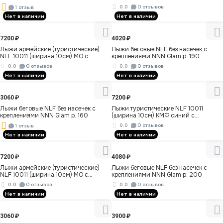
185
0.0
0 отзывов
1 отзыв
Нет в наличии
Нет в наличии
7200
₽
4020
₽
Лыжи армейские (туристические)
Лыжи беговые NLF без насечек c
NLF 10011 (ширина 10см) МО с
креплениями NNN Glam р. 190
насечкой р. 180
0.0
0 отзывов
0.0
0 отзывов
Нет в наличии
Нет в наличии
3060
₽
7200
₽
Лыжи беговые NLF без насечек c
Лыжи туристические NLF 10011
креплениями NNN Glam р. 160
(ширина 10см) КМФ синий с
насечкой р. 170
0.0
0 отзывов
1 отзыв
Нет в наличии
Нет в наличии
7200
₽
4080
₽
Лыжи армейские (туристические)
Лыжи беговые NLF без насечек c
NLF 10011 (ширина 10см) МО с
креплениями NNN Glam р. 200
насечкой р. 170
0.0
0 отзывов
0.0
0 отзывов
Нет в наличии
Нет в наличии
3060
₽
3900
₽