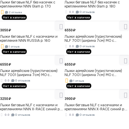
Лыжи беговые NLF без насечек c
Лыжи беговые NLF без насечек c
креплениями NNN Glam р. 170
креплениями NNN Glam р. 180
0.0
0 отзывов
2 отзыва
Нет в наличии
Нет в наличии
3050
₽
6550
₽
Лыжи беговые NLF с насечками и
Лыжи армейские (туристические)
крепления NNN RUSSIA р. 160
NLF 7001 (ширина 7см) МО с
насечкой р. 180
0.0
0 отзывов
1 отзыв
Нет в наличии
Нет в наличии
6550
₽
6550
₽
Лыжи армейские (туристические)
Лыжи армейские (туристические)
NLF 7001 (ширина 7см) МО с
NLF 7001 (ширина 7см) МО с
насечкой р. 200
насечкой р. 190
0.0
0 отзывов
1 отзыв
Нет в наличии
Нет в наличии
3250
₽
3900
₽
Лыжи беговые NLF с насечками и
Лыжи беговые NLF с насечками и
креплениями NNN X-RACE синий р.
креплениями NNN X-RACE синий р.
170
180
0.0
0 отзывов
0.0
0 отзывов