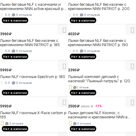
Лыжи беговые NLF с насечками и
Лыжи беговые NLF без насечек c
креплениями NNN active красный р.
креплениями NNN PATRIOT р. 200
170
0.0
0 отзывов
0.0
0 отзывов
Нет в наличии
Нет в наличии
3960
₽
4020
₽
Лыжи беговые NLF без насечек c
Лыжи беговые NLF без насечек c
креплениями NNN PATRIOT р. 185
креплениями NNN PATRIOT р. 190
0.0
0 отзывов
0.0
0 отзывов
Нет в наличии
Нет в наличии
5990
₽
2390
₽
Лыжи NLF гоночные Spectrum р. 180
Лыжный комплект детский с
насечкой "Лыжный патруль" р. 120
0.0
0 отзывов
1 отзыв
Нет в наличии
Нет в наличии
5990
₽
2500
₽
2800
₽
-11%
Лыжи NLF гоночные X-Race carbon р.
Лыжи детские NLF Космос, с
195
насечками и креплениями NNN в
чехле р. 110
2 отзыва
3 отзыва
Нет в наличии
Нет в наличии